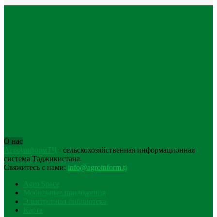
О нас
АгроинформТҶ
- сельскохозяйственная информационная
система Таджикистана.
Свяжитесь с нами:
info@agroinform.tj
Agro Space
Мобильные приложения
Электронная библиотека
Карта