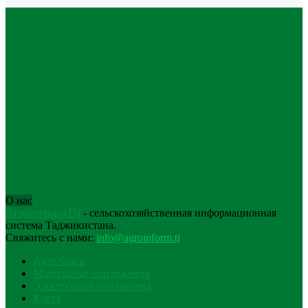
О нас
АгроинформТҶ
- сельскохозяйственная информационная
система Таджикистана.
Свяжитесь с нами:
info@agroinform.tj
Agro Space
Мобильные приложения
Электронная библиотека
Карта