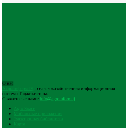
О нас
АгроинформТҶ
- сельскохозяйственная информационная
система Таджикистана.
Свяжитесь с нами:
info@agroinform.tj
Agro Space
Мобильные приложения
Электронная библиотека
Карта