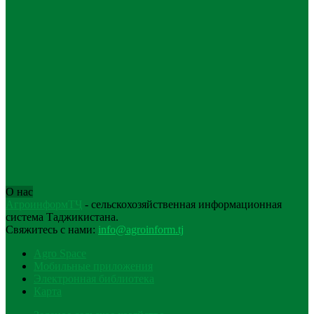
О нас
АгроинформТҶ
- сельскохозяйственная информационная
система Таджикистана.
Свяжитесь с нами:
info@agroinform.tj
Agro Space
Мобильные приложения
Электронная библиотека
Карта