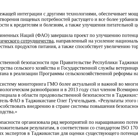
лежащей интеграции с другими технологиями, обеспечивает мощ
влетворения пищевых потребностей растущего и все более урбан
сти к вредителям и болезням, а также улучшения питательной 
единенных Наций (ФАО) завершила проект по улучшению потен
ического сотрудничества
, направленный на усиление националь
стных продуктов питания, а также способствует увеличению то
ственной безопасности при Правительстве Республики Таджикист
рства сельского хозяйства и Государственной службы ветеринар
ана в реализации Программы сельскохозяйственной реформы на
 систему мониторинга ГМО более актуальной и важной во многи
иологическом разнообразии и в 2013 году стал членом Всемирн
енциала в области продовольственной безопасности в Таджикис
ль ФАО в Таджикистане Олег Гучгельдыев. «Результаты этого 
собствовать внедрению в стране системы повышения безопаснос
одства.»
опасности организовала ряд мероприятий по наращиванию поте
ожительным результатам, в соответствии со стандартом ISO 17
ых экспертов в Таджикистан для оценки существующего потенци