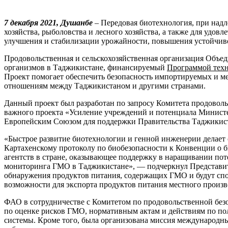
7 декабря 2021, Душанбе
– Передовая биотехнология, при над
хозяйства, рыболовства и лесного хозяйства, а также для удо
улучшения и стабилизации урожайности, повышения устойчиво
Продовольственная и сельскохозяйственная организация Объ
организмов в Таджикистане, финансируемый
Программой техн
Проект помогает обеспечить безопасность импортируемых и ме
отношениям между Таджикистаном и другими странами.
Данный проект был разработан по запросу Комитета продоволь
важного проекта «Усиление учреждений и потенциала Министе
Европейским Союзом для поддержки Правительства Таджикист
«Быстрое развитие биотехнологии и генной инженерии делает
Картахенскому протоколу по биобезопасности к Конвенции о б
агентств в стране, оказывающее поддержку в наращивании пот
мониторинга ГМО в Таджикистане», — подчеркнул Представите
обнаружения продуктов питания, содержащих ГМО и будут спо
возможности для экспорта продуктов питания местного произв
ФАО в сотрудничестве с Комитетом по продовольственной без
по оценке рисков ГМО, нормативным актам и действиям по пол
системы. Кроме того, была организована миссия международн