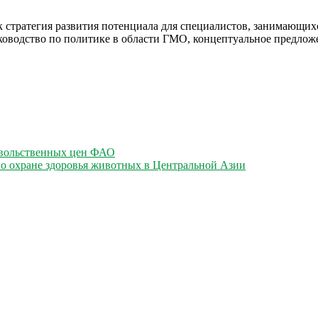
ак стратегия развития потенциала для специалистов, занимающ
ководство по политике в области ГМО, концептуальное предло
овольственных цен ФАО
 по охране здоровья животных в Центральной Азии