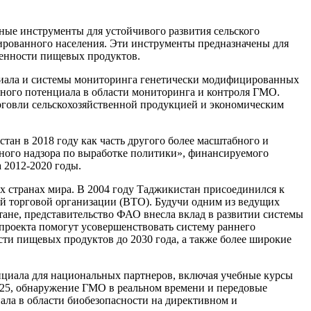
ные инструменты для устойчивого развития сельского
изированного населения. Эти инструменты предназначены для
ценности пищевых продуктов.
циала и системы мониторинга генетически модифицированных
ного потенциала в области мониторинга и контроля ГМО.
рговли сельскохозяйственной продукцией и экономическим
ан в 2018 году как часть другого более масштабного и
ного надзора по выработке политики», финансируемого
 2012-2020 годы.
х странах мира. В 2004 году Таджикистан присоединился к
ой торговой организации (ВТО). Будучи одним из ведущих
тане, представительство ФАО внесла вклад в развитии системы
проекта помогут усовершенствовать систему раннего
ти пищевых продуктов до 2030 года, а также более широкие
нциала для национальных партнеров, включая учебные курсы
025, обнаружение ГМО в реальном времени и передовые
ала в области биобезопасности на директивном и