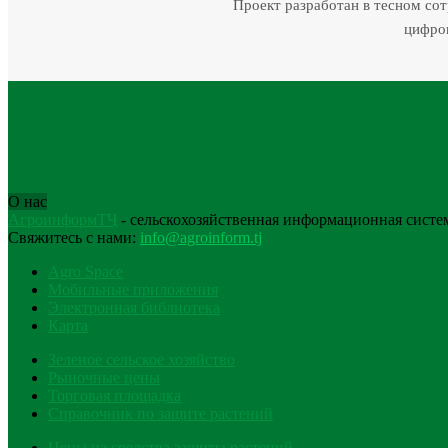
Проект разработан в тесном со
цифров
О нас
АгроинформТҶ
- сельскохозяйственная информационная систе
Свяжитесь с нами:
info@agroinform.tj
Agro Space
Мобильные приложения
Электронная библиотека
Карта
Зеленое сельское хозяйство
Рыночные цены
Торговая площадка
Справочник по защите растений
Цены на средства защиты растений