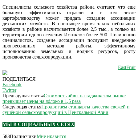
Специалисты сельского хозяйства района считают, что еще
большую эффективность отрасли и в том числе
картофелеводству может придать создание ассоциации
дехканских хозяйств. В настоящее время таких небольших
хозяйств в районе насчитывается более 2,5 тыс., а только на
территории одного селения Истиклол более 500. По мнению
специалистов, создание ассоциации послужит внедрению
прогрессивных методов работы, эффективному
использованию земельных и водных ресурсов, росту
производства сельхозпродукции.
EastFruit
ПОДЕЛИТЬСЯ
Facebook
Twitter
Предыдущая статья
Стоимость айвы на таджикском рынке
превышает цены на яблоко в 1,5 раза
Следующая статья
Продвигаем стандарты качества свежей и
сушёной сельсхозпродукций в Центральной Азии
МЫ В СОЦИАЛЬНЫХ СЕТЯХ
583
Подписчики
Мне нравится