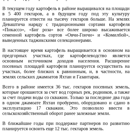
В текущем году картофель в районе выращивался на площади
в 5 400 гектаров, а в будущем году под эту культуру
планируется отвести на тысячу гектаров больше. На землях
Деваштича наряду с традиционными сортами картофеля
«Пикассо», «Биг роза» все более широко высаживается
семенной картофель сортов «Овчи-Гончи» и «Комилбой»,
выведенных таджикскими селекционерами.
В настоящее время картофель выращивается в основном на
предгорных участках, где картофелеводство является
основным источником доходов населения. Расширение
посевных площадей картофеля планируется осуществить на
участках, более близких к равнинным, и, в частности, на
землях сельских джамоатов Яхтан и Газантарак.
Всего в районе имеется 36 тыс. гектаров посевных земель,
которые орошаются за счет вод горных рек, родников, а также
за счет подачи воды со скважин. Только за последние два года
в одном джамоате Яхтан пробурено, оборудовано и сдано в
эксплуатацию 17 скважин. Это позволило ввести в
сельскохозяйственный оборот ранее залежные земли.
В ближайшие годы при поддержке партнеров по развитию
планируется освоить еще 12 тыс. гектаров земель.