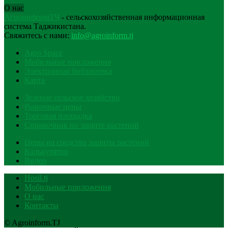
О нас
АгроинформТҶ
- сельскохозяйственная информационная
система Таджикистана.
Свяжитесь с нами:
info@agroinform.tj
Agro Space
Мобильные приложения
Электронная библиотека
Карта
Зеленое сельское хозяйство
Рыночные цены
Торговая площадка
Справочник по защите растений
Цены на средства защиты растений
Калькулятор
Видео
Hosil.tj
Мобильные приложения
О нас
Контакты
© Agroinform.TJ