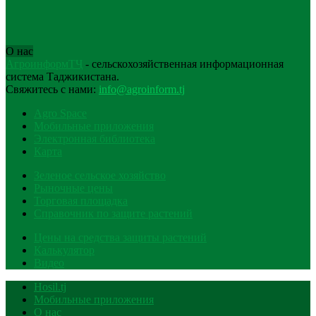
О нас
АгроинформТҶ
- сельскохозяйственная информационная
система Таджикистана.
Свяжитесь с нами:
info@agroinform.tj
Agro Space
Мобильные приложения
Электронная библиотека
Карта
Зеленое сельское хозяйство
Рыночные цены
Торговая площадка
Справочник по защите растений
Цены на средства защиты растений
Калькулятор
Видео
Hosil.tj
Мобильные приложения
О нас