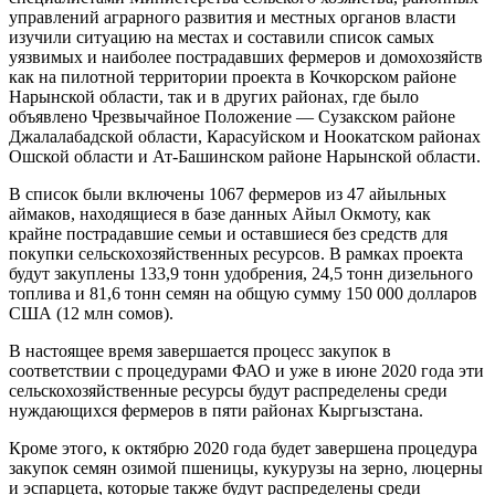
управлений аграрного развития и местных органов власти
изучили ситуацию на местах и составили список самых
уязвимых и наиболее пострадавших фермеров и домохозяйств
как на пилотной территории проекта в Кочкорском районе
Нарынской области, так и в других районах, где было
объявлено Чрезвычайное Положение — Сузакском районе
Джалалабадской области, Карасуйском и Ноокатском районах
Ошской области и Ат-Башинском районе Нарынской области.
В список были включены 1067 фермеров из 47 айыльных
аймаков, находящиеся в базе данных Айыл Окмоту, как
крайне пострадавшие семьи и оставшиеся без средств для
покупки сельскохозяйственных ресурсов. В рамках проекта
будут закуплены 133,9 тонн удобрения, 24,5 тонн дизельного
топлива и 81,6 тонн семян на общую сумму 150 000 долларов
США (12 млн сомов).
В настоящее время завершается процесс закупок в
соответствии с процедурами ФАО и уже в июне 2020 года эти
сельскохозяйственные ресурсы будут распределены среди
нуждающихся фермеров в пяти районах Кыргызстана.
Кроме этого, к октябрю 2020 года будет завершена процедура
закупок семян озимой пшеницы, кукурузы на зерно, люцерны
и эспарцета, которые также будут распределены среди