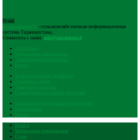
О нас
АгроинформТҶ
- сельскохозяйственная информационная
система Таджикистана.
Свяжитесь с нами:
info@agroinform.tj
Agro Space
Мобильные приложения
Электронная библиотека
Карта
Зеленое сельское хозяйство
Рыночные цены
Торговая площадка
Справочник по защите растений
Цены на средства защиты растений
Калькулятор
Видео
Hosil.tj
Мобильные приложения
О нас