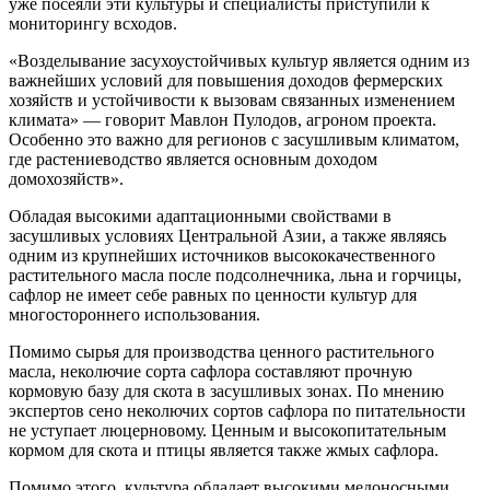
уже посеяли эти культуры и специалисты приступили к
мониторингу всходов.
«Возделывание засухоустойчивых культур является одним из
важнейших условий для повышения доходов фермерских
хозяйств и устойчивости к вызовам связанных изменением
климата» — говорит Мавлон Пулодов, агроном проекта.
Особенно это важно для регионов с засушливым климатом,
где растениеводство является основным доходом
домохозяйств».
Обладая высокими адаптационными свойствами в
засушливых условиях Центральной Азии, а также являясь
одним из крупнейших источников высококачественного
растительного масла после подсолнечника, льна и горчицы,
сафлор не имеет себе равных по ценности культур для
многостороннего использования.
Помимо сырья для производства ценного растительного
масла, неколючие сорта сафлора составляют прочную
кормовую базу для скота в засушливых зонах. По мнению
экспертов сено неколючих сортов сафлора по питательности
не уступает люцерновому. Ценным и высокопитательным
кормом для скота и птицы является также жмых сафлора.
Помимо этого, культура обладает высокими медоносными