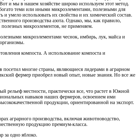
от и мы в нашем хозяйстве широко используем этот метод.
 богато теми или иными микроэлементами, полезными для
 и умело использовать их свойства и их химический состав.
твенного производства азота. Однако, мы, как правило,
их полезных микроэлементов, не применяем.
полезными микроэлементами чеснок, имбирь, лук, майса и
оорганизмы.
отовления компоста. А использование компоста и
в посетил многие страны, являющиеся лидерами в аграрном
кский фермер приобрел новый опыт, новые знания. Но все же
й рельеф местности, практически все, что растет в Южной
ссиональных навыков наших фермеров, освоением ими
высококачественной продукции, ориентированной на экспорт.
торах аграрного производства, включая животноводство,
ачественную продукцию премиум-класса.
р за одно яблоко.