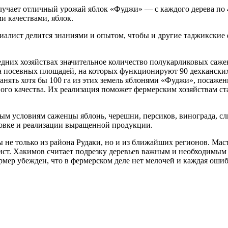
получает отличный урожай яблок «Фуджи» — с каждого дерева по
и качествами, яблок.
циалист делится знаниями и опытом, чтобы и другие таджикски
дних хозяйствах значительное количество полукарликовых сажен
га посевных площадей, на которых функционируют 90 дехканских
ять хотя бы 100 га из этих земель яблонями «Фуджи», посаженым
ого качества. Их реализация поможет фермерским хозяйствам ст
м условиям саженцы яблонь, черешни, персиков, винограда, сл
аковке и реализации выращенной продукции.
ы не только из района Рудаки, но и из ближайших регионов. Мас
т. Хакимов считает подрезку деревьев важным и необходимым 
р убежден, что в фермерском деле нет мелочей и каждая ошибк