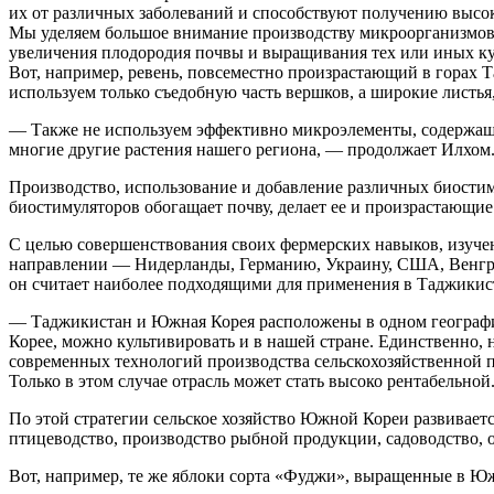
их от различных заболеваний и способствуют получению высок
Мы уделяем большое внимание производству микроорганизмов,
увеличения плодородия почвы и выращивания тех или иных куль
Вот, например, ревень, повсеместно произрастающий в горах Т
используем только съедобную часть вершков, а широкие листья
— Также не используем эффективно микроэлементы, содержащие
многие другие растения нашего региона, — продолжает Илхом
Производство, использование и добавление различных биостим
биостимуляторов обогащает почву, делает ее и произрастающи
С целью совершенствования своих фермерских навыков, изуче
направлении — Нидерланды, Германию, Украину, США, Венгрию
он считает наиболее подходящими для применения в Таджикис
— Таджикистан и Южная Корея расположены в одном географиче
Корее, можно культивировать и в нашей стране. Единственно
современных технологий производства сельскохозяйственной п
Только в этом случае отрасль может стать высоко рентабельной
По этой стратегии сельское хозяйство Южной Кореи развивается
птицеводство, производство рыбной продукции, садоводство, 
Вот, например, те же яблоки сорта «Фуджи», выращенные в Южн