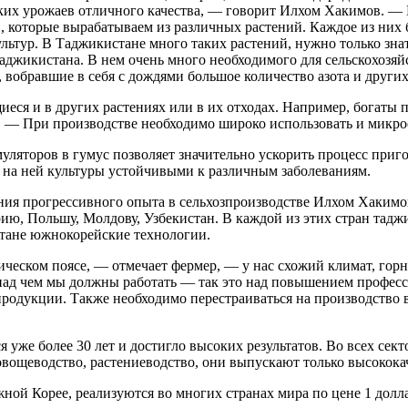
их урожаев отличного качества, — говорит Илхом Хакимов. — В
 которые вырабатываем из различных растений. Каждое из них
тур. В Таджикистане много таких растений, нужно только знать
аджикистана. В нем очень много необходимого для сельскохозяйс
, вобравшие в себя с дождями большое количество азота и друг
ся и в других растениях или в их отходах. Например, богаты 
. — При производстве необходимо широко использовать и микр
уляторов в гумус позволяет значительно ускорить процесс приг
е на ней культуры устойчивыми к различным заболеваниям.
ния прогрессивного опыта в сельхозпроизводстве Илхом Хакимо
, Польшу, Молдову, Узбекистан. В каждой из этих стран таджи
тане южнокорейские технологии.
ском поясе, — отмечает фермер, — у нас схожий климат, горны
, над чем мы должны работать — так это над повышением профе
родукции. Также необходимо перестраиваться на производство 
.
 уже более 30 лет и достигло высоких результатов. Во всех сек
овощеводство, растениеводство, они выпускают только высокок
ой Корее, реализуются во многих странах мира по цене 1 долла