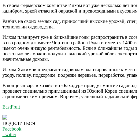
В своем фермерском хозяйстве Илхом вот уже несколько лет 
калибром, яркой атласной окраской и превосходными вкусовым
Разбив на своих землях сад, приносящий высокие урожай, спе
технологии садоводства.
Илхом планирует уже в ближайшие годы распространить в сосе
в его родном джамоате Чортеппа района Рудаки имеется 1400 
имеют очень низкую рентабельность. Если в ближайшие годы зан
несколько лет можно получить высокий урожай яблок экспортн
значительные доходы.
Илхом Хакимов предлагает садоводам адаптированные к местны
уходу, поливу, подкормке, подрезке деревьев, переработке, уп
В конце января в хозяйство «Баходур» приедут многие садовод
проведет специально приглашенный из Южной Кореи специалис
агрономическим приемом. Впрочем, успешный таджикский ферме
EastFruit
ПОДЕЛИТЬСЯ
Facebook
Twitter