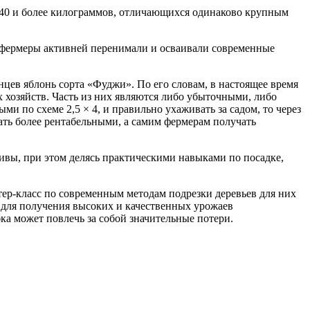
 40 и более килограммов, отличающихся одинаково крупным
е фермеры активней перенимали и осваивали современные
цев яблонь сорта «Фуджи». По его словам, в настоящее время
 хозяйств. Часть из них являются либо убыточными, либо
и по схеме 2,5 × 4, и правильно ухаживать за садом, то через
ать более рентабельными, а самим фермерам получать
ивы, при этом делясь практическими навыками по посадке,
тер-класс по современным методам подрезки деревьев для них
для получения высоких и качественных урожаев
а может повлечь за собой значительные потери.