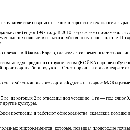
рском хозяйстве современные южнокорейские технологии
выращ
аджикистан) еще в 1997 году. В 2010 году фермер познакомился
менные технологии в сельскохозяйственном производстве. Поздн
ю.
 поездок в Южную Корею, где изучал современные технологии 
нтства международного сотрудничества (КОЙКА) прошел обучени
 производства биопродуктов. С тех пор он активно внедряет их
овых яблонь японского сорта «Фуджи» на подвое М-26 и размест
 га, из которых 2 га отведены под черешню, 1 га — под сливу,0,
т другие культуры.
Кореи построены и работают офис хозяйства, складские помещен
олезных микроэлементов, которые, повышая плодородие почвы, 