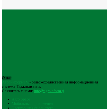
О нас
АгроинформТҶ
- сельскохозяйственная информационная
система Таджикистана.
Свяжитесь с нами:
info@agroinform.tj
Agro Space
Мобильные приложения
Электронная библиотека