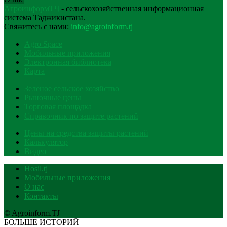
АгроинформТҶ
- сельскохозяйственная информационная
система Таджикистана.
Свяжитесь с нами:
info@agroinform.tj
Agro Space
Мобильные приложения
Электронная библиотека
Карта
Зеленое сельское хозяйство
Рыночные цены
Торговая площадка
Справочник по защите растений
Цены на средства защиты растений
Калькулятор
Видео
Hosil.tj
Мобильные приложения
О нас
Контакты
© Agroinform.TJ
БОЛЬШЕ ИСТОРИЙ