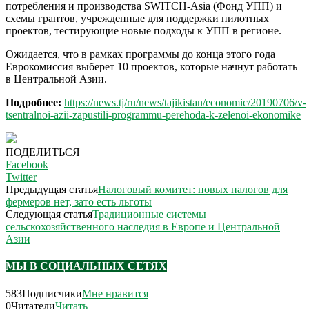
потребления и производства SWITCH-Asia (Фонд УПП) и
схемы грантов, учрежденные для поддержки пилотных
проектов, тестирующие новые подходы к УПП в регионе.
Ожидается, что в рамках программы до конца этого года
Еврокомиссия выберет 10 проектов, которые начнут работать
в Центральной Азии.
Подробнее:
https://news.tj/ru/news/tajikistan/economic/20190706/v-
tsentralnoi-azii-zapustili-programmu-perehoda-k-zelenoi-ekonomike
ПОДЕЛИТЬСЯ
Facebook
Twitter
Предыдущая статья
Налоговый комитет: новых налогов для
фермеров нет, зато есть льготы
Следующая статья
Традиционные системы
сельскохозяйственного наследия в Европе и Центральной
Азии
МЫ В СОЦИАЛЬНЫХ СЕТЯХ
583
Подписчики
Мне нравится
0
Читатели
Читать