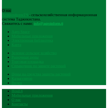
О нас
АгроинформТҶ
- сельскохозяйственная информационная
система Таджикистана.
Свяжитесь с нами:
info@agroinform.tj
Agro Space
Мобильные приложения
Электронная библиотека
Карта
Зеленое сельское хозяйство
Рыночные цены
Торговая площадка
Справочник по защите растений
Цены на средства защиты растений
Калькулятор
Видео
Hosil.tj
Мобильные приложения
О нас
Контакты