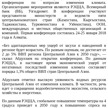
конференция по вопросам изменения климата.
Организаторами мероприятия являются РЭЦЦА, Всемирный
банк (ВБ), Узгидромет. В конференции участвуют
представители министерств и ведомств пяти
центральноазиатских стран (Казахстана, Кыргызстана,
Таджикистана, Туркменистана и Узбекистана), ООН,
международных и местных общественных организаций и
компаний. Первая конференция состоялась 24-25 января 2018
года в Алматы.
«Без адаптационных мер ущерб от засухи и наводнений в
регионе будет возрастать. По разным оценкам, он достигает от
2 до 5% ВВП региона Центральной Азии к 2050 году», —
сказал Абдуллаев на открытии конференции. По данным
РЭЦЦА, в настоящее время экономический ущерб от
негативных последствий изменения климата составляет
порядка 1,3% общего ВВП стран Центральной Азии.
Абдуллаев отметил высокую уязвимость водных ресурсов
Центральной Азии от изменения климата. В частности, речь
идет о сокращении водообеспеченности экосистем, сельского
хозяйства и энергетики.
По данным РЭЦЦА, глобальное повышение температуры на 4
градуса приведет к 2050 году к повышению спроса на