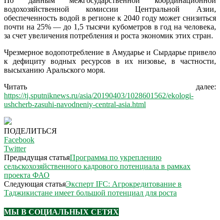
По данным межгосударственной координационной
водохозяйственной комиссии Центральной Азии,
обеспеченность водой в регионе к 2040 году может снизиться
почти на 25% — до 1,5 тысячи кубометров в год на человека,
за счет увеличения потребления и роста экономик этих стран.
Чрезмерное водопотребление в Амударье и Сырдарье привело
к дефициту водных ресурсов в их низовье, в частности,
высыханию Аральского моря.
Читать далее:
https://tj.sputniknews.ru/asia/20190403/1028601562/ekologi-
ushcherb-zasuhi-navodneniy-central-asia.html
ПОДЕЛИТЬСЯ
Facebook
Twitter
Предыдущая статья
Программа по укреплению
сельскохозяйственного кадрового потенциала в рамках
проекта ФАО
Следующая статья
Эксперт IFC: Агрокредитование в
Таджикистане имеет большой потенциал для роста
МЫ В СОЦИАЛЬНЫХ СЕТЯХ