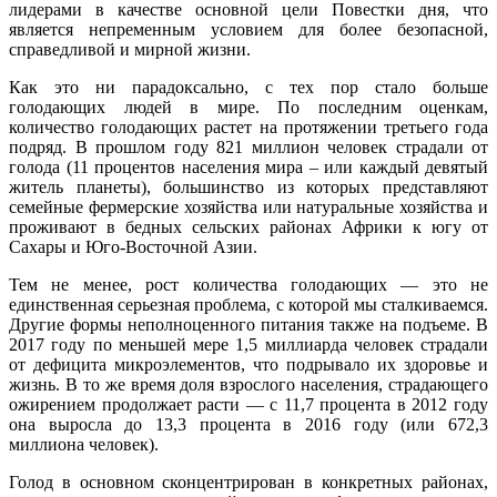
лидерами в качестве основной цели Повестки дня, что
является непременным условием для более безопасной,
справедливой и мирной жизни.
Как это ни парадоксально, с тех пор стало больше
голодающих людей в мире. По последним оценкам,
количество голодающих растет на протяжении третьего года
подряд. В прошлом году 821 миллион человек страдали от
голода (11 процентов населения мира – или каждый девятый
житель планеты), большинство из которых представляют
семейные фермерские хозяйства или натуральные хозяйства и
проживают в бедных сельских районах Африки к югу от
Сахары и Юго-Восточной Азии.
Тем не менее, рост количества голодающих — это не
единственная серьезная проблема, с которой мы сталкиваемся.
Другие формы неполноценного питания также на подъеме. В
2017 году по меньшей мере 1,5 миллиарда человек страдали
от дефицита микроэлементов, что подрывало их здоровье и
жизнь. В то же время доля взрослого населения, страдающего
ожирением продолжает расти — с 11,7 процента в 2012 году
она выросла до 13,3 процента в 2016 году (или 672,3
миллиона человек).
Голод в основном сконцентрирован в конкретных районах,