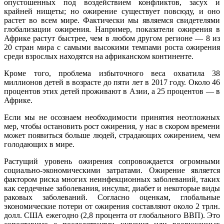
опустошенных под воздействием конфликтов, засух и
крайней нищеты; но ожирение существует повсюду, и оно
растет во всем мире. Фактически мы являемся свидетелями
глобализации ожирения. Например, показатели ожирения в
Африке растут быстрее, чем в любом другом регионе — 8 из
20 стран мира с самыми высокими темпами роста ожирения
среди взрослых находятся на африканском континенте.
Кроме того, проблема избыточного веса охватила 38
миллионов детей в возрасте до пяти лет в 2017 году. Около 46
процентов этих детей проживают в Азии, а 25 процентов — в
Африке.
Если мы не осознаем необходимости принятия неотложных
мер, чтобы остановить рост ожирения, у нас в скором времени
может появиться больше людей, страдающих ожирением, чем
голодающих в мире.
Растущий уровень ожирения сопровождается огромными
социально-экономическими затратами. Ожирение является
фактором риска многих неинфекционных заболеваний, таких
как сердечные заболевания, инсульт, диабет и некоторые виды
раковых заболеваний. Согласно оценкам, глобальные
экономические потери от ожирения составляют около 2 трлн.
долл. США ежегодно (2,8 процента от глобального ВВП). Это