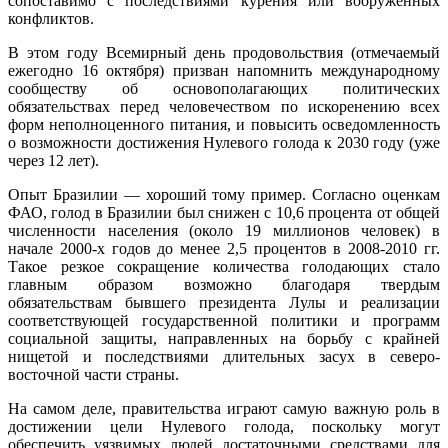
сопоставимо с последствиями курения или вооруженных
конфликтов.
В этом году Всемирный день продовольствия (отмечаемый
ежегодно 16 октября) призван напомнить международному
сообществу об основополагающих политических
обязательствах перед человечеством по искоренению всех
форм неполноценного питания, и повысить осведомленность
о возможности достижения Нулевого голода к 2030 году (уже
через 12 лет).
Опыт Бразилии — хороший тому пример. Согласно оценкам
ФАО, голод в Бразилии был снижен с 10,6 процента от общей
численности населения (около 19 миллионов человек) в
начале 2000-х годов до менее 2,5 процентов в 2008-2010 гг.
Такое резкое сокращение количества голодающих стало
главным образом возможно благодаря твердым
обязательствам бывшего президента Лулы и реализации
соответствующей государственной политики и программ
социальной защиты, направленных на борьбу с крайней
нищетой и последствиями длительных засух в северо-
восточной части страны.
На самом деле, правительства играют самую важную роль в
достижении цели Нулевого голода, поскольку могут
обеспечить уязвимых людей достаточными средствами для