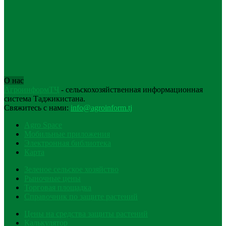
О нас
АгроинформТҶ
- сельскохозяйственная информационная
система Таджикистана.
Свяжитесь с нами:
info@agroinform.tj
Agro Space
Мобильные приложения
Электронная библиотека
Карта
Зеленое сельское хозяйство
Рыночные цены
Торговая площадка
Справочник по защите растений
Цены на средства защиты растений
Калькулятор