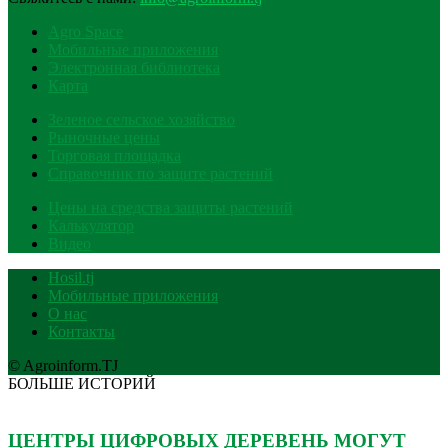
Agro Space
Мобильные приложения
Электронная библиотека
Карта
Зеленое сельское хозяйство
Рыночные цены
Торговая площадка
Справочник по защите растений
Цены на средства защиты растений
Калькулятор
Видео
Hosil.tj
Мобильные приложения
О нас
Контакты
© Agroinform.TJ
БОЛЬШЕ ИСТОРИЙ
ЦЕНТРЫ ЦИФРОВЫХ ДЕРЕВЕНЬ МОГУТ