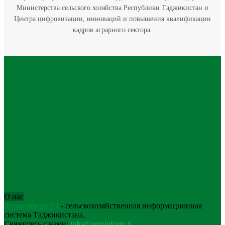
Министерства сельского хозяйства Республики Таджикистан и
Центра цифровизации, инноваций и повышения квалификации
кадров аграрного сектора.
О нас
АгроинформТҶ
- сельскохозяйственная информационная
система Таджикистана.
Свяжитесь с нами:
info@agroinform.tj