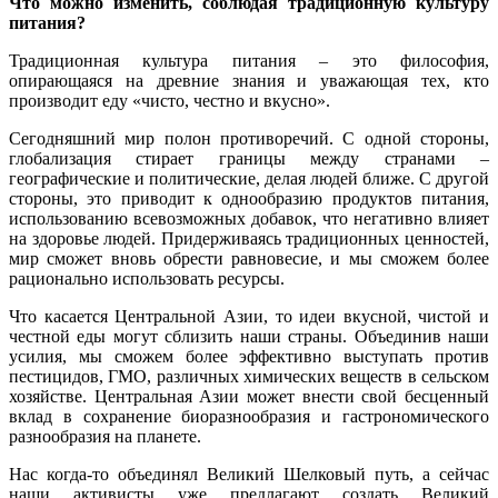
Что можно изменить, соблюдая традиционную культуру
питания?
Традиционная культура питания – это философия,
опирающаяся на древние знания и уважающая тех, кто
производит еду «чисто, честно и вкусно».
Сегодняшний мир полон противоречий. С одной стороны,
глобализация стирает границы между странами –
географические и политические, делая людей ближе. С другой
стороны, это приводит к однообразию продуктов питания,
использованию всевозможных добавок, что негативно влияет
на здоровье людей. Придерживаясь традиционных ценностей,
мир сможет вновь обрести равновесие, и мы сможем более
рационально использовать ресурсы.
Что касается Центральной Азии, то идеи вкусной, чистой и
честной еды могут сблизить наши страны. Объединив наши
усилия, мы сможем более эффективно выступать против
пестицидов, ГМО, различных химических веществ в сельском
хозяйстве. Центральная Азии может внести свой бесценный
вклад в сохранение биоразнообразия и гастрономического
разнообразия на планете.
Нас когда-то объединял Великий Шелковый путь, а сейчас
наши активисты уже предлагают создать Великий