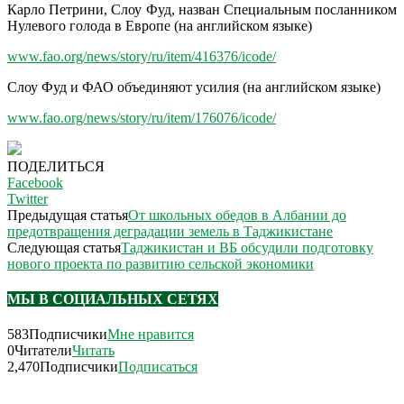
Карло Петрини, Слоу Фуд, назван Специальным посланником
Нулевого голода в Европе (на английском языке)
www.fao.org/news/story/ru/item/416376/icode/
Слоу Фуд и ФАО объединяют усилия (на английском языке)
www.fao.org/news/story/ru/item/176076/icode/
ПОДЕЛИТЬСЯ
Facebook
Twitter
Предыдущая статья
От школьных обедов в Албании до
предотвращения деградации земель в Таджикистане
Следующая статья
Таджикистан и ВБ обсудили подготовку
нового проекта по развитию сельской экономики
МЫ В СОЦИАЛЬНЫХ СЕТЯХ
583
Подписчики
Мне нравится
0
Читатели
Читать
2,470
Подписчики
Подписаться