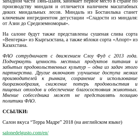
западной части Тянь-Шаня, занимает первое место в стране по
производству миндаля и отличается наличием масштабных
диких миндальных лесов. Миндаль из Бостанлыка станет
ключевым ингредиентом дегустации «Сладости из миндаля:
от Азии до Средиземноморья».
На салоне будут также представлены сушеная слива сорта
«Венгерка» из Кыргызстана, а также яблоки сорта «Апорт» из
Казахстана.
ФАО сотрудничает с движением Слоу Фуд c 2013 года.
Подчеркнуть ценность местных продуктов питания и
забытых продовольственных культур – одна из задач этого
партнерства. Другие включают улучшение доступа мелких
производителей к рынкам, сохранение и использование
биоразнообразия, снижение потерь продовольствия и
пищевых отходов и обеспечение благосостояния животных.
Мнение собеседника может не представлять позицию
политики ФАО.
ССЫЛКИ:
Салон вкуса “Терра Мадре” 2018 (на английском языке)
salonedelgusto.com/en/