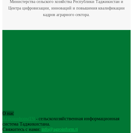
Министерства сельского хозяйства Республики Таджикистан и
Центра цифровизации, инноваций и повышения квалификации
кадров аграрного сектора.
О нас
АгроинформТҶ
- сельскохозяйственная информационная
система Таджикистана.
Свяжитесь с нами:
info@agroinform.tj