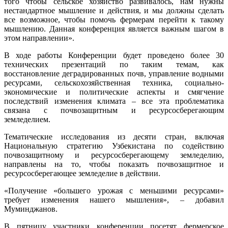
того чтобы сельское хозяйство развивалось, нам нужны
нестандартное мышление и действия, и мы должны сделать
все возможное, чтобы помочь фермерам перейти к такому
мышлению. Данная конференция является важным шагом в
этом направлении».
В ходе работы Конференции будет проведено более 30
технических презентаций по таким темам, как
восстановление деградированных почв, управление водными
ресурсами, сельскохозяйственная техника, социально-
экономические и политические аспекты и смягчение
последствий изменения климата – все эта проблематика
связана с почвозащитным и ресурсосберегающим
земледелием.
Тематические исследования из десяти стран, включая
Национальную стратегию Узбекистана по содействию
почвозащитному и ресурсосберегающему земледелию,
направлены на то, чтобы показать почвозащитное и
ресурсосберегающее земледелие в действии.
«Получение «большего урожая с меньшими ресурсами»
требует изменения нашего мышления», – добавил
Муминджанов.
В пятницу участники конференции посетят фермерское