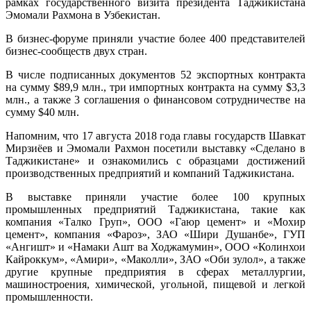
рамках государственного визита президента Таджикистана
Эмомали Рахмона в Узбекистан.
В бизнес-форуме приняли участие более 400 представителей
бизнес-сообществ двух стран.
В числе подписанных документов 52 экспортных контракта
на сумму $89,9 млн., три импортных контракта на сумму $3,3
млн., а также 3 соглашения о финансовом сотрудничестве на
сумму $40 млн.
Напомним, что 17 августа 2018 года главы государств Шавкат
Мирзиёев и Эмомали Рахмон посетили выставку «Сделано в
Таджикистане» и ознакомились с образцами достижений
производственных предприятий и компаний Таджикистана.
В выставке приняли участие более 100 крупных
промышленных предприятий Таджикистана, такие как
компания «Талко Груп», ООО «Гаюр цемент» и «Мохир
цемент», компания «Фароз», ЗАО «Шири Душанбе», ГУП
«Ангишт» и «Намаки Ашт ва Ходжамумин», ООО «Колинхои
Кайроккум», «Амири», «Маколли», ЗАО «Оби зулол», а также
другие крупные предприятия в сферах металлургии,
машиностроения, химической, угольной, пищевой и легкой
промышленности.