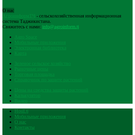
О нас
АгроинформТҶ
- сельскохозяйственная информационная
система Таджикистана.
Свяжитесь с нами:
info@agroinform.tj
Agro Space
Мобильные приложения
Электронная библиотека
Карта
Зеленое сельское хозяйство
Рыночные цены
Торговая площадка
Справочник по защите растений
Цены на средства защиты растений
Калькулятор
Видео
Hosil.tj
Мобильные приложения
О нас
Контакты