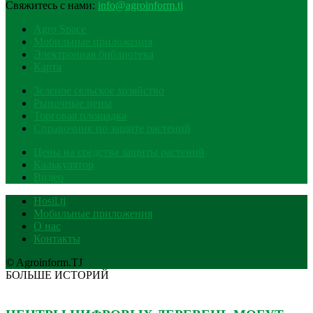
Свяжитесь с нами:
info@agroinform.tj
Agro Space
Мобильные приложения
Электронная библиотека
Карта
Зеленое сельское хозяйство
Рыночные цены
Торговая площадка
Справочник по защите растений
Цены на средства защиты растений
Калькулятор
Видео
Hosil.tj
Мобильные приложения
О нас
Контакты
© Agroinform.TJ
БОЛЬШЕ ИСТОРИЙ