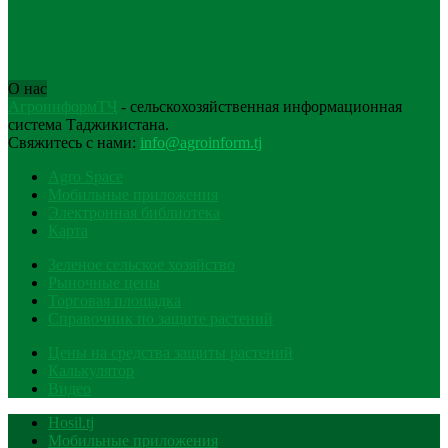
О нас
АгроинформТҶ
- сельскохозяйственная информационная
система Таджикистана.
Свяжитесь с нами:
info@agroinform.tj
Agro Space
Мобильные приложения
Электронная библиотека
Карта
Зеленое сельское хозяйство
Рыночные цены
Торговая площадка
Справочник по защите растений
Цены на средства защиты растений
Калькулятор
Видео
Hosil.tj
Мобильные приложения