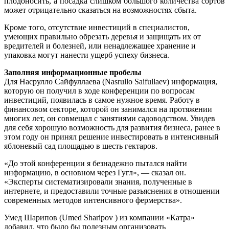
плодоносить, а посадка слишком большого количества сортов
может отрицательно сказаться на возможностях сбыта.
Кроме того, отсутствие инвестиций в специалистов,
умеющих правильно обрезать деревья и защищать их от
вредителей и болезней, или ненадлежащее хранение и
упаковка могут нанести ущерб успеху бизнеса.
Заполняя информационные пробелы
Для Насрулло Сайфуллаева (Nasrullo Saifullaev) информация,
которую он получил в ходе конференции по вопросам
инвестиций, появилась в самое нужное время. Работу в
финансовом секторе, которой он занимался на протяжении
многих лет, он совмещал с занятиями садоводством. Увидев
для себя хорошую возможность для развития бизнеса, ранее в
этом году он принял решение инвестировать в интенсивный
яблоневый сад площадью в шесть гектаров.
«До этой конференции я безнадежно пытался найти
информацию, в основном через Гугл», — сказал он.
«Эксперты систематизировали знания, полученные в
интернете, и предоставили точные разъяснения в отношении
современных методов интенсивного фермерства».
Умед Шарипов (Umed Sharipov ) из компании «Катра»
добавил, что было бы полезным организовать