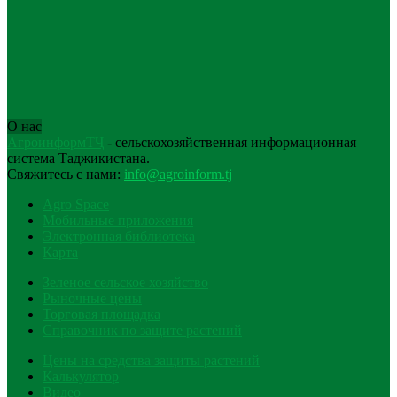
О нас
АгроинформТҶ
- сельскохозяйственная информационная
система Таджикистана.
Свяжитесь с нами:
info@agroinform.tj
Agro Space
Мобильные приложения
Электронная библиотека
Карта
Зеленое сельское хозяйство
Рыночные цены
Торговая площадка
Справочник по защите растений
Цены на средства защиты растений
Калькулятор
Видео