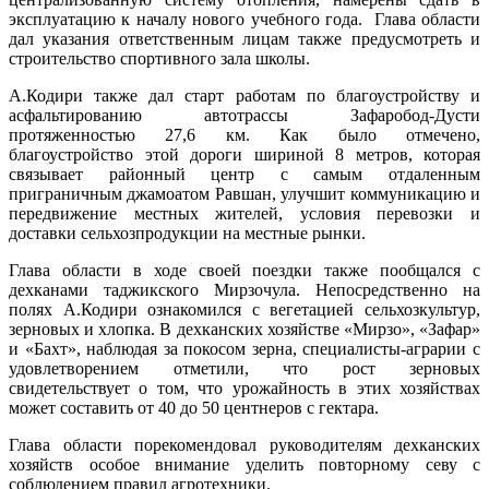
эксплуатацию к началу нового учебного года. Глава области
дал указания ответственным лицам также предусмотреть и
строительство спортивного зала школы.
А.Кодири также дал старт работам по благоустройству и
асфальтированию автотрассы Зафаробод-Дусти
протяженностью 27,6 км. Как было отмечено,
благоустройство этой дороги шириной 8 метров, которая
связывает районный центр с самым отдаленным
приграничным джамоатом Равшан, улучшит коммуникацию и
передвижение местных жителей, условия перевозки и
доставки сельхозпродукции на местные рынки.
Глава области в ходе своей поездки также пообщался с
дехканами таджикского Мирзочула. Непосредственно на
полях А.Кодири ознакомился с вегетацией сельхозкультур,
зерновых и хлопка. В дехканских хозяйстве «Мирзо», «Зафар»
и «Бахт», наблюдая за покосом зерна, специалисты-аграрии с
удовлетворением отметили, что рост зерновых
свидетельствует о том, что урожайность в этих хозяйствах
может составить от 40 до 50 центнеров с гектара.
Глава области порекомендовал руководителям дехканских
хозяйств особое внимание уделить повторному севу с
соблюдением правил агротехники.