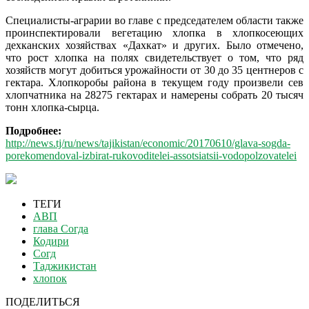
Специалисты-аграрии во главе с председателем области также
проинспектировали вегетацию хлопка в хлопкосеющих
дехканских хозяйствах «Дахкат» и других. Было отмечено,
что рост хлопка на полях свидетельствует о том, что ряд
хозяйств могут добиться урожайности от 30 до 35 центнеров с
гектара. Хлопкоробы района в текущем году произвели сев
хлопчатника на 28275 гектарах и намерены собрать 20 тысяч
тонн хлопка-сырца.
Подробнее:
http://news.tj/ru/news/tajikistan/economic/20170610/glava-sogda-
porekomendoval-izbirat-rukovoditelei-assotsiatsii-vodopolzovatelei
ТЕГИ
АВП
глава Согда
Кодири
Согд
Таджикистан
хлопок
ПОДЕЛИТЬСЯ