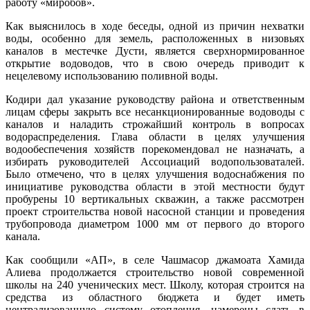
работу «миробов».
Как выяснилось в ходе беседы, одной из причин нехватки
воды, особенно для земель, расположенных в низовьях
каналов в местечке Дусти, является сверхнормированное
открытие водоводов, что в свою очередь приводит к
нецелевому использованию поливной воды.
Кодири дал указание руководству района и ответственным
лицам сферы закрыть все несанкционированные водоводы с
каналов и наладить строжайший контроль в вопросах
водораспределения. Глава области в целях улучшения
водообеспечения хозяйств порекомендовал не назначать, а
избирать руководителей Ассоциаций водопользоваталей.
Было отмечено, что в целях улучшения водоснабжения по
инициативе руководства области в этой местности будут
пробурены 10 вертикальных скважин, а также рассмотрен
проект строительства новой насосной станции и проведения
трубопровода диаметром 1000 мм от первого до второго
канала.
Как сообщили «АП», в селе Чашмасор джамоата Хамида
Алиева продолжается строительство новой современной
школы на 240 ученических мест. Школу, которая строится на
средства из областного бюджета и будет иметь
централизованную систему отопления, намерены сдать в