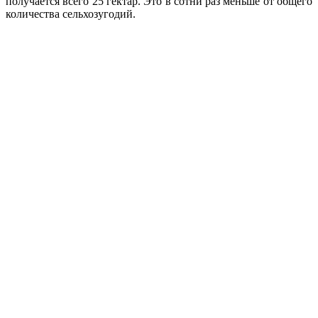
получается всего 25 гектар. Это в сотни раз меньше от общего
количества сельхозугодий.