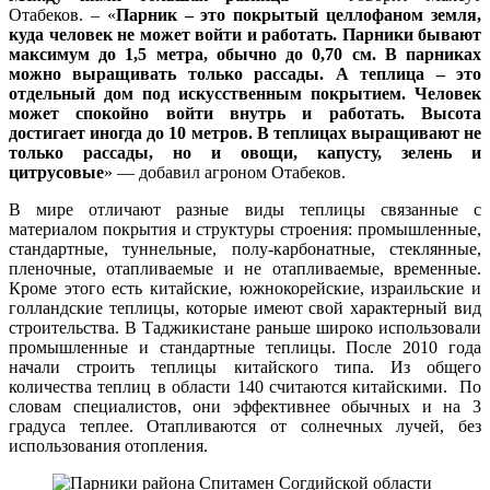
Отабеков. – «
Парник – это покрытый целлофаном земля,
куда человек не может войти и работать. Парники бывают
максимум до 1,5 метра, обычно до 0,70 см. В парниках
можно выращивать только рассады. А теплица – это
отдельный дом под искусственным покрытием. Человек
может спокойно войти внутрь и работать. Высота
достигает иногда до 10 метров. В теплицах выращивают не
только рассады, но и овощи, капусту, зелень и
цитрусовые
» — добавил агроном Отабеков.
В мире отличают разные виды теплицы связанные с
материалом покрытия и структуры строения: промышленные,
стандартные, туннельные, полу-карбонатные, стеклянные,
пленочные, отапливаемые и не отапливаемые, временные.
Кроме этого есть китайские, южнокорейские, израильские и
голландские теплицы, которые имеют свой характерный вид
строительства. В Таджикистане раньше широко использовали
промышленные и стандартные теплицы. После 2010 года
начали строить теплицы китайского типа. Из общего
количества теплиц в области 140 считаются китайскими. По
словам специалистов, они эффективнее обычных и на 3
градуса теплее. Отапливаются от солнечных лучей, без
использования отопления.