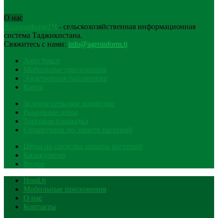
О нас
АгроинформТҶ
- сельскохозяйственная информационная
система Таджикистана.
Свяжитесь с нами:
info@agroinform.tj
Agro Space
Мобильные приложения
Электронная библиотека
Карта
Зеленое сельское хозяйство
Рыночные цены
Торговая площадка
Справочник по защите растений
Цены на средства защиты растений
Калькулятор
Видео
Hosil.tj
Мобильные приложения
О нас
Контакты