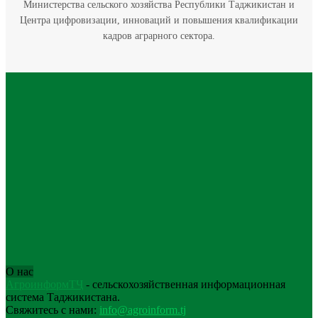
Министерства сельского хозяйства Республики Таджикистан и
Центра цифровизации, инноваций и повышения квалификации
кадров аграрного сектора.
О нас
АгроинформТҶ
- сельскохозяйственная информационная
система Таджикистана.
Свяжитесь с нами:
info@agroinform.tj