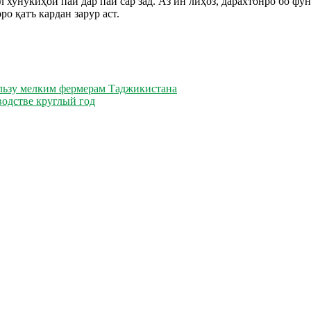
л хунукиҳои пай дар пай сар зад. Аз ин лиҳоз, дарахтонро бо фу
о қатъ кардан зарур аст.
льзу мелким фермерам Таджикистана
одстве круглый год