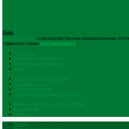
О нас
АгроинформТҶ
- сельскохозяйственная информационная систе
Свяжитесь с нами:
info@agroinform.tj
Agro Space
Мобильные приложения
Электронная библиотека
Карта
Зеленое сельское хозяйство
Рыночные цены
Торговая площадка
Справочник по защите растений
Цены на средства защиты растений
Калькулятор
Видео
Hosil.tj