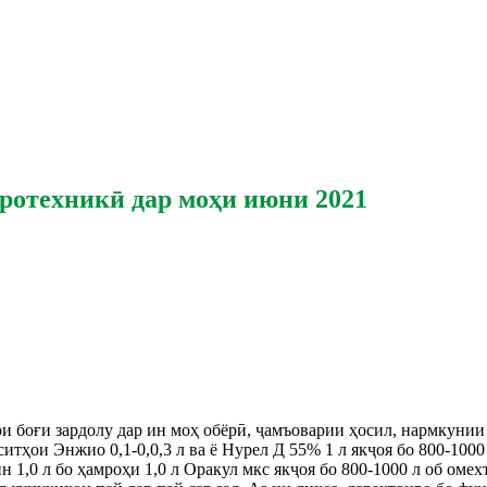
гротехникӣ дар моҳи июни 2021
боғи зардолу дар ин моҳ обёрӣ, ҷамъоварии ҳосил, нармкунии б
итҳои Энжио 0,1-0,0,3 л ва ё Нурел Д 55% 1 л якҷоя бо 800-1000
1,0 л бо ҳамроҳи 1,0 л Оракул мкс якҷоя бо 800-1000 л об омех