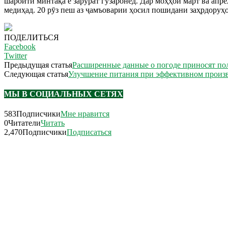
шароити минтақа ё зарурат гузаронед. Дар моҳҳои март ва апре
медиҳад. 20 рӯз пеш аз ҷамъоварии ҳосил пошидани заҳрдоруҳор
ПОДЕЛИТЬСЯ
Facebook
Twitter
Предыдущая статья
Расширенные данные о погоде приносят по
Следующая статья
Улучшение питания при эффективном произв
МЫ В СОЦИАЛЬНЫХ СЕТЯХ
583
Подписчики
Мне нравится
0
Читатели
Читать
2,470
Подписчики
Подписаться