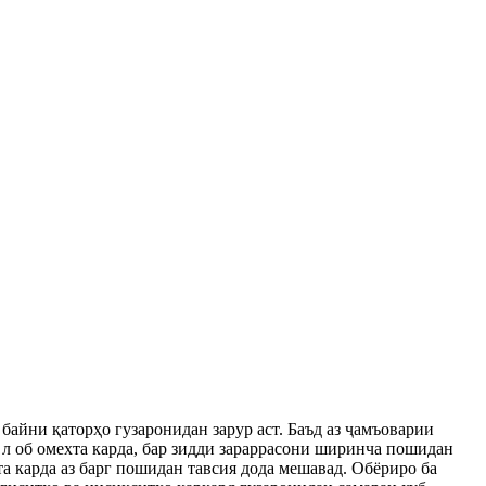
айни қаторҳо гузаронидан зарур аст. Баъд аз ҷамъоварии
 л об омехта карда, бар зидди зараррасони ширинча пошидан
та карда аз барг пошидан тавсия дода мешавад. Обёриро ба