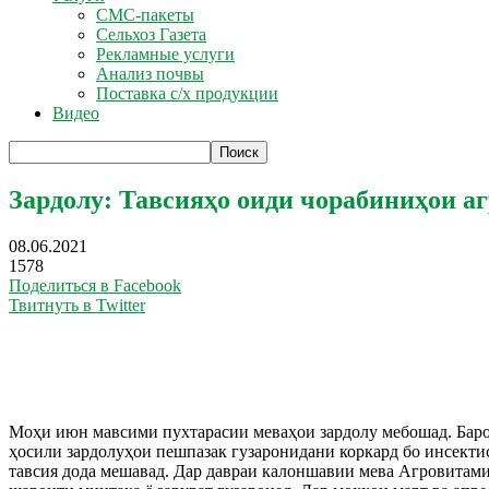
СМС-пакеты
Сельхоз Газета
Рекламные услуги
Анализ почвы
Поставка с/х продукции
Видео
Зардолу: Тавсияҳо оиди чорабиниҳои а
08.06.2021
1578
Поделиться в Facebook
Твитнуть в Twitter
Моҳи июн мавсими пухтарасии меваҳои зардолу мебошад. Барои 
ҳосили зардолуҳои пешпазак гузаронидани коркард бо инсектис
тавсия дода мешавад. Дар давраи калоншавии мева Агровитамин 