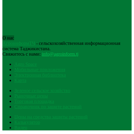
О нас
АгроинформТҶ
- сельскохозяйственная информационная
система Таджикистана.
Свяжитесь с нами:
info@agroinform.tj
Agro Space
Мобильные приложения
Электронная библиотека
Карта
Зеленое сельское хозяйство
Рыночные цены
Торговая площадка
Справочник по защите растений
Цены на средства защиты растений
Калькулятор
Видео