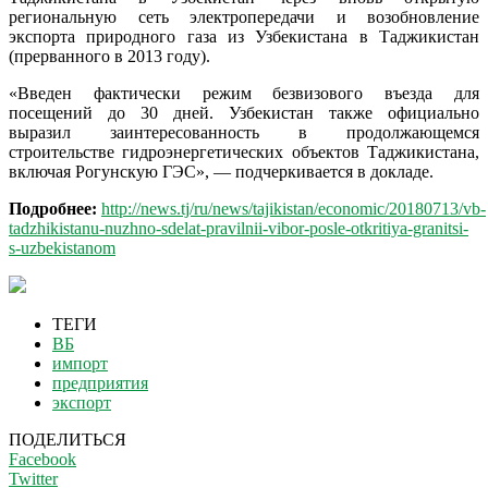
региональную сеть электропередачи и возобновление
экспорта природного газа из Узбекистана в Таджикистан
(прерванного в 2013 году).
«Введен фактически режим безвизового въезда для
посещений до 30 дней. Узбекистан также официально
выразил заинтересованность в продолжающемся
строительстве гидроэнергетических объектов Таджикистана,
включая Рогунскую ГЭС», — подчеркивается в докладе.
Подробнее:
http://news.tj/ru/news/tajikistan/economic/20180713/vb-
tadzhikistanu-nuzhno-sdelat-pravilnii-vibor-posle-otkritiya-granitsi-
s-uzbekistanom
ТЕГИ
ВБ
импорт
предприятия
экспорт
ПОДЕЛИТЬСЯ
Facebook
Twitter