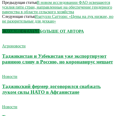
Предыдущая статья
В новом исследовании ФАО освещаются
усилия пяти стран, направленные на обеспечение гендерного
равенства в области сельского хозяйства
Следующая статья
Изатулло Саттори: «Цены на лук низкие, но
не разорительные для дехкан»
СХОЖИЕ СТАТЬИ
БОЛЬШЕ ОТ АВТОРА
Агроновости
Таджикистан и Узбекистан уже экспортируют
раннюю сливу в Россию, но коронавирус мешает
Новости
Таджикский фермер договорился снабжать
луком силы НАТО в Афганистане
Новости