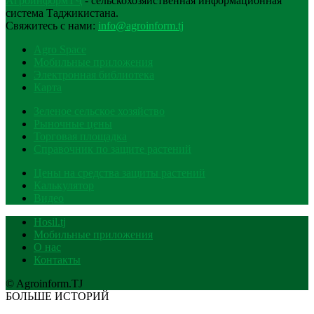
АгроинформТҶ
- сельскохозяйственная информационная
система Таджикистана.
Свяжитесь с нами:
info@agroinform.tj
Agro Space
Мобильные приложения
Электронная библиотека
Карта
Зеленое сельское хозяйство
Рыночные цены
Торговая площадка
Справочник по защите растений
Цены на средства защиты растений
Калькулятор
Видео
Hosil.tj
Мобильные приложения
О нас
Контакты
© Agroinform.TJ
БОЛЬШЕ ИСТОРИЙ